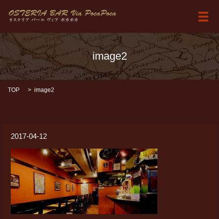
メ
image2
TOP
image2
2017-04-12