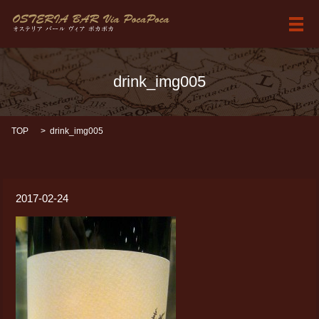
メ
drink_img005
TOP
drink_img005
2017-02-24